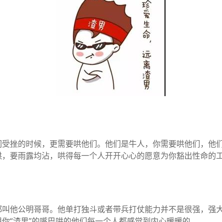
受挫的时候，更需要哄他们。他们是牛人，你需要哄他们，他们
哄，要雨露均沾，哄得每一个人开开心心的愿意为你豁出性命的
都叫他公明哥哥。他单打独斗或者带兵打仗能力并不是很强，强
你“渣男”的嘴巴哄的他们每一个人都感觉到内心暖暖的。