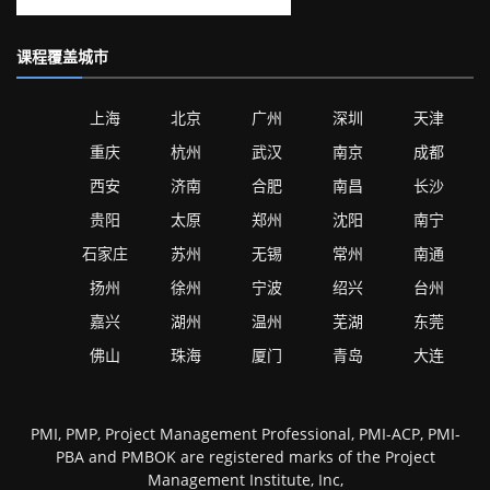
课程覆盖城市
上海
北京
广州
深圳
天津
重庆
杭州
武汉
南京
成都
西安
济南
合肥
南昌
长沙
贵阳
太原
郑州
沈阳
南宁
石家庄
苏州
无锡
常州
南通
扬州
徐州
宁波
绍兴
台州
嘉兴
湖州
温州
芜湖
东莞
佛山
珠海
厦门
青岛
大连
PMI, PMP, Project Management Professional, PMI-ACP, PMI-
PBA and PMBOK are registered marks of the Project
Management Institute, Inc,