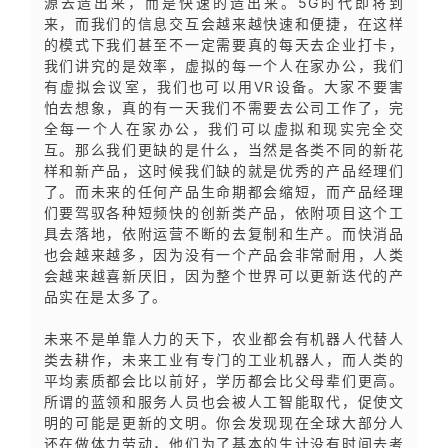
源去造出来，而是快速的造出来。5G时代即将到
来，而我们的信息交互会越来越快速和便捷，在这样
的模式下我们甚至不一定需要真的每天去企业打卡，
我们讲究的是效率，虚拟的每一个人在家办公，我们
有虚拟会议室，我们也可以用VR设备。大家不要害
怕去想象，真的有一天我们不需要去公司工作了，完
全每一个人在家办公，我们可以虚拟和现实完全交
互。那么我们更缺的是什么，当然是各类不同的新花
样和新产品，这时候我们缺的就是优秀的产品经理们
了。而未来的任何产品生命期都会缩短，而产品经理
们要驾驭各种短频快的创新类产品，依附项目这个工
具去落地，依附运营不断的去复制和生产。而快消品
也会越来越多，因为没有一个产品会非常耐用，人类
会越来越喜新厌旧，因为整个世界可以更新迭代的产
品实在是太多了。
未来不是单靠人力的天下，农业都会有机器人代替人
类去耕作，未来工业有专门的工业机器人，而人类的
平均素质都会比以前好，学历都会比父母辈们更高。
所谓的蓝领和服务人员也会被人工智能取代，促使文
明的可能是更新的文明。你会发现现在全球大部分人
还在做体力劳动，他们为了基本的生计没有时间去考