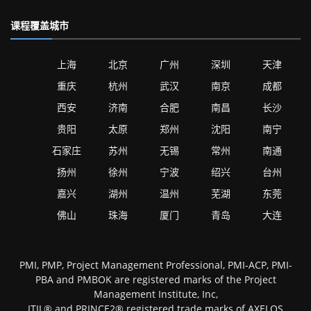
课程覆盖城市
上海
北京
广州
深圳
天津
重庆
杭州
武汉
南京
成都
西安
济南
合肥
南昌
长沙
贵阳
太原
郑州
沈阳
南宁
石家庄
苏州
无锡
常州
南通
扬州
徐州
宁波
绍兴
台州
嘉兴
湖州
温州
芜湖
东莞
佛山
珠海
厦门
青岛
大连
PMI, PMP, Project Management Professional, PMI-ACP, PMI-
PBA and PMBOK are registered marks of the Project
Management Institute, Inc,
ITIL® and PRINCE2® registered trade marks of AXELOS