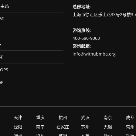
主站
总部地址:
上海市徐汇区乐山路33号2号楼3-
P®
咨询热线:
400-680-9063
A
咨询邮箱:
info@withubmba.org
SP
OPS
DP
天津
重庆
杭州
武汉
南京
成都
沈阳
南宁
石家庄
苏州
无锡
常州