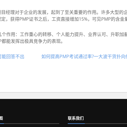
经理对于企业的发展，起到了至关重要的作用。许多大型的企
定，获得PMP证书之后，工资直接增加15%，可见PMP的含金
个作用：工作重心的转移、个人能力提升、业界认可、升职加
P都能发挥出极具竞争力的表现。
可能回答不出
如何提高PMP考试通过率?一大波干货扑向
图
联系我们