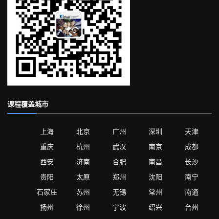
课程覆盖城市
上海
北京
广州
深圳
天津
重庆
杭州
武汉
南京
成都
西安
济南
合肥
南昌
长沙
贵阳
太原
郑州
沈阳
南宁
石家庄
苏州
无锡
常州
南通
扬州
徐州
宁波
绍兴
台州