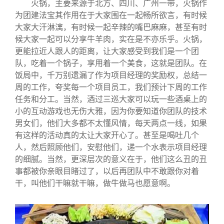
火锅，主要来源于北方、四川、广州一带，火锅作
为团建法宝其作用在于大家围在一起畅所欲言，有时候
大家大汗淋漓，有时候一起辛辣的嘴巴麻麻，甚至有时
候大家一起可以分享牛羊肉，实在是不亦乐乎。火锅，
更能拉近人跟人的距离，让大家感受到我们是一个团
队，吃着一个锅子，享用着一个美食，这就是团队。在
饭局中，千万别遗漏了作为项目经理的奖励权，总结一
周的工作，夸奖每一个项目员工，我们预计下周的工作
任务和分工。当然，酒过三巡大家可以玩一些酒桌上的
小的互动游戏也无伤大雅，因为你要知道你团队的技术
男女们，他们大多都不太懂风情，每天两点一线，如果
有这样的活动真的太让大家开心了。甚至是喝吐几个
人，然后照顾他们，安慰他们，递一个水表示项目经理
的细腻。当然，更深层次的意义在于，他们这么丑的丑
事都被你亲眼目睹过了，以后再团队中不敢跟你对着
干，叫他们干嘛就干嘛，做牛做马也愿意啊。