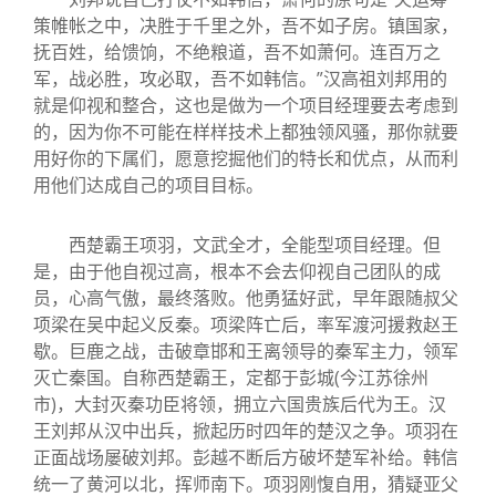
策帷帐之中，决胜于千里之外，吾不如子房。镇国家，
抚百姓，给馈饷，不绝粮道，吾不如萧何。连百万之
军，战必胜，攻必取，吾不如韩信。”汉高祖刘邦用的
就是仰视和整合，这也是做为一个项目经理要去考虑到
的，因为你不可能在样样技术上都独领风骚，那你就要
用好你的下属们，愿意挖掘他们的特长和优点，从而利
用他们达成自己的项目目标。
西楚霸王项羽，文武全才，全能型项目经理。但
是，由于他自视过高，根本不会去仰视自己团队的成
员，心高气傲，最终落败。他勇猛好武，早年跟随叔父
项梁在吴中起义反秦。项梁阵亡后，率军渡河援救赵王
歇。巨鹿之战，击破章邯和王离领导的秦军主力，领军
灭亡秦国。自称西楚霸王，定都于彭城(今江苏徐州
市)，大封灭秦功臣将领，拥立六国贵族后代为王。汉
王刘邦从汉中出兵，掀起历时四年的楚汉之争。项羽在
正面战场屡破刘邦。彭越不断后方破坏楚军补给。韩信
统一了黄河以北，挥师南下。项羽刚愎自用，猜疑亚父