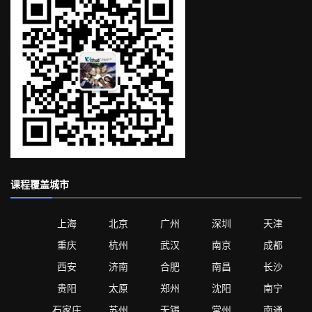
课程覆盖城市
上海
北京
广州
深圳
天津
重庆
杭州
武汉
南京
成都
西安
济南
合肥
南昌
长沙
贵阳
太原
郑州
沈阳
南宁
石家庄
苏州
无锡
常州
南通