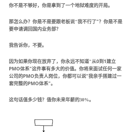
你不是不够好，你是
拿到了一个地狱难度的开局
。
"
那怎么办？你是不是要跟老板说
"
我不行了
？你是不是
要申请调回国内业务部？
我告诉你，不要。
0
1
因为如果你现在放弃了，你永远不知道
"
从
到
建立
PMO
"
体系
这件事有多大的价值。你将来面试任何一家
PMO
"
公司的
负责人岗位，你都可以说
我亲手搭建过一
PMO
"
套完整的
体系
。
这句话值多少钱？值你未来年薪的
30%
。