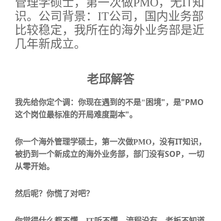
IT
管理学硕士，第一次做
PMO
，无
知
识。
公司背景：
IT
公司，国内业务部
比较稳定，我所在的海外业务部是近
几年新成立。
老邱解答
"
"PMO
我先给你定个调：
你现在遇到的不是
"
困境
，是
"
这个岗位最标准的开局难度副本
。
IT
你一个海外管理学硕士，第一次做
PMO
，没有
知识，
SOP
被扔到一个新成立的海外业务部，部门没有
，一切
从零开始。
然后呢？你慌了对吧？
你觉得什么都不懂，
IT
听不懂，流程没有，老板不知道