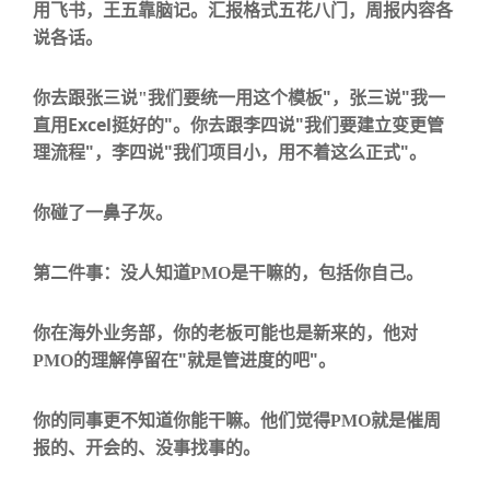
用飞书，王五靠脑记。汇报格式五花八门，周报内容各
说各话。
"
"
你去跟张三说
"
我们要统一用这个模板
，张三说
我一
Excel
"
"
直用
挺好的
。你去跟李四说
我们要建立变更管
"
"
"
理流程
，李四说
我们项目小，用不着这么正式
。
你碰了一鼻子灰。
第二件事：没人知道
PMO
是干嘛的，包括你自己。
你在海外业务部，你的老板可能也是新来的，他对
"
"
PMO
的理解停留在
就是管进度的吧
。
你的同事更不知道你能干嘛。他们觉得
PMO
就是催周
报的、开会的、没事找事的。