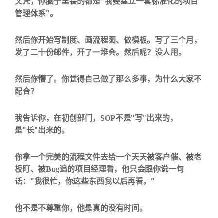
文凭，你脑子里装的都是
"
我要建立一套标准化的项目
"
管理体系
。
然后你开始写制度、画流程图、做模板。写了三个月，
发了二十份邮件，开了一堆会。然后呢？没人用。
然后你懵了。你觉得自己做了那么多事，为什么大家不
配合？
"
"
我告诉你，
在初创部门，
SOP
不是
写
出来的，
"
"
是
长
出来的
。
你拿一个完美的流程文件去给一个天天被客户催、被老
板盯、被
Bug
追的项目经理看，他只会跟你说一句
"
"
话：
我很忙，你这些东西我以后再看。
他不是不尊重你，他是
真的没有时间
。