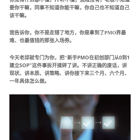
要你干嘛，同事不知道你能干嘛，你自己也不知道自己
该干嘛。
我告诉你，
你不是走错了地方，你是拿到了
PMO
界最
难、也最值钱的那张入场券
。
PMO
0
1
今天老邱就专门为你，把
"
新手
在初创部门从
到
SOP"
建立
这件事拆开揉碎了讲。不讲正确的废话，讲
现状、讲本质、讲策略、讲你接下来三个月、六个月、
一年具体怎么做。