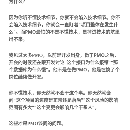
为什么？
因为你听不懂技术细节，你就不会陷入技术细节。你不
会陷入技术细节，你就会一直盯着
"
项目整体在发生什
"
PMO
么
。而
最怕的不是不懂技术，是
掉进技术的坑里
出不来
。
PMO
我见过太多
PMO
，以前是开发出身，做了
之后，
"
""
开会的时候还在跟开发讨论
这个接口为什么报错
那
"
PMO
个数据库为什么慢
。他不是在做
，他是在
换了个
岗位继续做开发
。
你不懂技术，你天然就不会干这个事。你天然就会
""
问
"
这个项目的进度是正常还是落后
这个风险的影响
""
"
范围有多大
这个变更会影响几个干系人
。
这些才是
PMO
该问的问题。