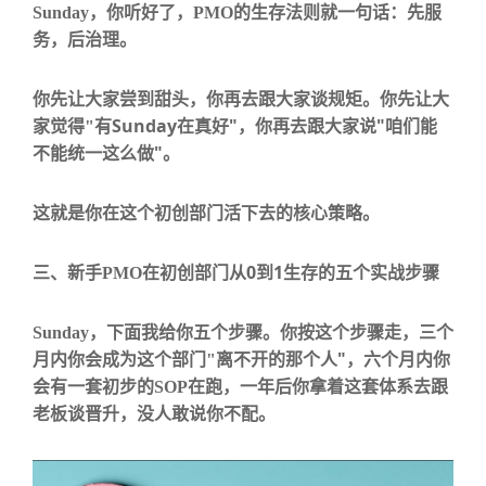
Sunday
，你听好了，
PMO
的生存法则就一句话：先服
务，后治理。
你先让大家尝到甜头，你再去跟大家谈规矩。你先让大
Sunday
"
"
家觉得
"
有
在真好
，你再去跟大家说
咱们能
"
不能统一这么做
。
这就是你在这个初创部门活下去的核心策略。
0
1
三、新手
PMO
在初创部门从
到
生存的五个实战步骤
Sunday
，下面我给你五个步骤。你按这个步骤走，
三个
"
月内你会成为这个部门
"
离不开的那个人
，
六个月内你
会有一套初步的
SOP
在跑
，
一年后你拿着这套体系去跟
老板谈晋升，没人敢说你不配
。