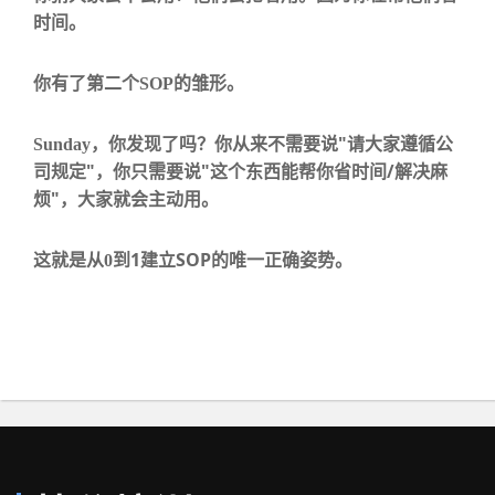
时间。
你有了第二个
SOP
的雏形。
"
Sunday
，你发现了吗？你从来不需要说
请大家遵循公
"
"
/
司规定
，你只需要说
这个东西能帮你省时间
解决麻
"
烦
，大家就会主动用。
1
SOP
这就是从
0
到
建立
的唯一正确姿势。