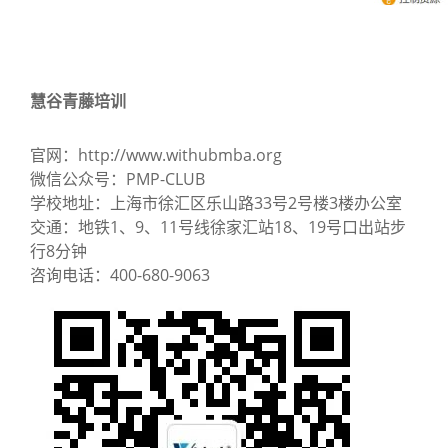
慧谷青藤培训
官网：http://www.withubmba.org
微信公众号：PMP-CLUB
学校地址：上海市徐汇区乐山路33号2号楼3楼办公室
交通：地铁1、9、11号线徐家汇站18、19号口出站步
行8分钟
咨询
电话：
400-
680-
9063