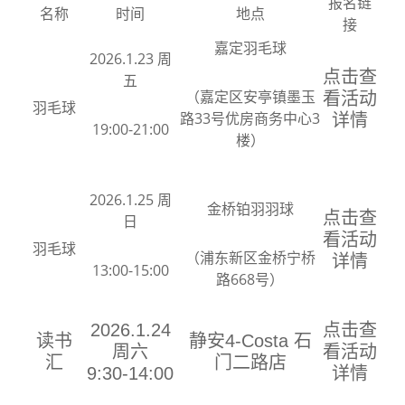
报名链
名称
时间
地点
接
嘉定羽毛球
2026.1.23 周
点击查
五
（嘉定区安亭镇墨玉
看活动
羽毛球
路33号优房商务中心3
详情
19:00-21:00
楼）
2026.1.25 周
金桥铂羽羽球
点击查
日
看活动
羽毛球
（浦东新区金桥宁桥
详情
13:00-15:00
路668号）
2026.1.24
点击查
读书
静安4-Costa 石
周六
看活动
汇
门二路店
9:30-14:00
详情