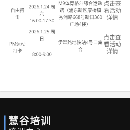
M9体育格斗综合运动
点击查
2026.1.24 周
自由搏
馆（浦东新区康桥镇
看活动
六
击
秀浦路668号新田360
详情
16:00-17:30
广场4楼）
202
6
.1.25 周
点击查
日
伊犁路地铁站4号口集
PM运动
看活动
合
打卡
详情
8:00-9:00
慧谷培训