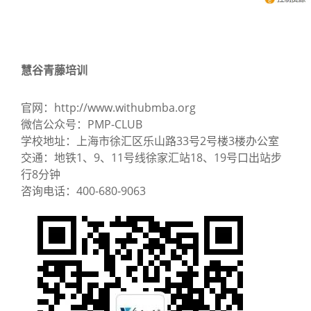
慧谷青藤培训
官网：http://www.withubmba.org
微信公众号：PMP-CLUB
学校地址：上海市徐汇区乐山路33号2号楼3楼办公室
交通：地铁1、9、11号线徐家汇站18、19号口出站步
行8分钟
咨询
电话：
400-
680-
9063