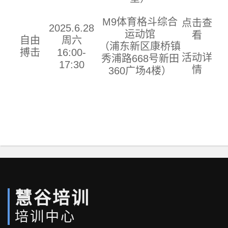
M9体育格斗综合
点击查
202
5
.6.28
运动馆
看
自由
周六
（
浦东新区康桥镇
搏击
16:00-
活动详
秀浦路668号新田
17:30
情
360广场4楼
）
慧谷培训
培训中心