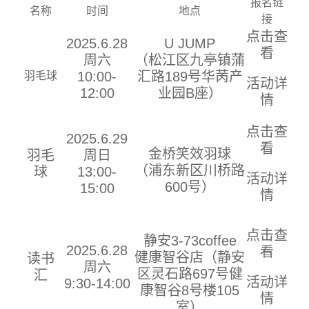
报名链
名称
时间
地点
接
点击查
2025.6.28
U JUMP
看
周六
（松江区九亭镇蒲
羽毛球
10:00-
汇路189号华苪产
活动详
12:00
业园B座）
情
点击查
2025.6.29
看
金桥笑效羽球
羽毛
周日
（浦东新区川桥路
球
13:00-
活动详
600号）
15:00
情
点击查
静安3-73coffee
202
5
.6.28
看
健康智谷店（
静安
读书
周六
区
灵石路697号健
汇
活动详
9:30-14:00
康智谷8号楼105
情
室）