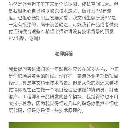
虽然是外包但了解下来是个长期岗，成长空间很大。但
是我很担心自己难以攻克技术这关，做开发PM有难
度。也担心长期职业发展来看，我文科生做研发PM是
一定有瓶颈的，属于没苦硬吃，可能我转产品或者做交
付还稍微合适些？希望老师讲讲没有技术背景的研发
PM出路，谢谢！
老邱解答
我猜提问者是海归硕士年龄现在
应该
在
30
岁左右，也正
是你职场最黄金的时候。现在在一家海外业务部做项目
经理，算是学文科无技术背景。但是从你的表述来看我
觉得你现在正在做一个项目经理应该做的协调员，打通
客户、工程师和产品研发的各个模块，我觉得你也不用
太过于着急，因为我觉得经过几年的职场你虽然不懂底
层代码，但是你是懂一些技术原理的。