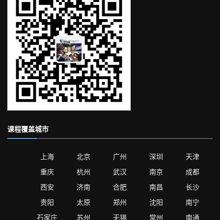
课程覆盖城市
上海
北京
广州
深圳
天津
重庆
杭州
武汉
南京
成都
西安
济南
合肥
南昌
长沙
贵阳
太原
郑州
沈阳
南宁
石家庄
苏州
无锡
常州
南通