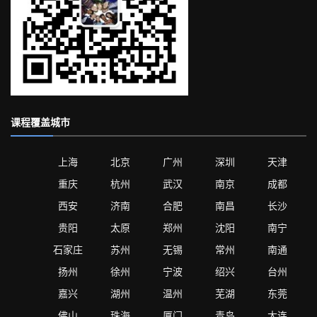
课程覆盖城市
上海
北京
广州
深圳
天津
重庆
杭州
武汉
南京
成都
西安
济南
合肥
南昌
长沙
贵阳
太原
郑州
沈阳
南宁
石家庄
苏州
无锡
常州
南通
扬州
徐州
宁波
绍兴
台州
嘉兴
湖州
温州
芜湖
东莞
佛山
珠海
厦门
青岛
大连