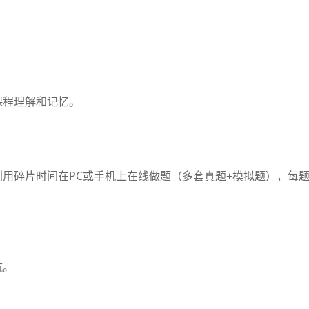
课程理解和记忆。
用碎片时间在PC或手机上在线做题（多套真题+模拟题），每
航。