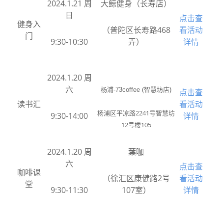
2024.1.21 周
大鲸健身（长寿店）
日
点击查
健身入
（普陀区长寿路468
看活动
门
9:30-10:30
弄）
详情
2024.1.20 周
六
杨浦-73coffee (智慧坊店)
点击查
读书汇
看活动
杨浦区平凉路2241号智慧坊
9:30-14:00
详情
12号楼105
2024.1.20 周
葉咖
六
点击查
咖啡课
（徐汇区康健路2号
看活动
堂
9:30-11:30
107室）
详情