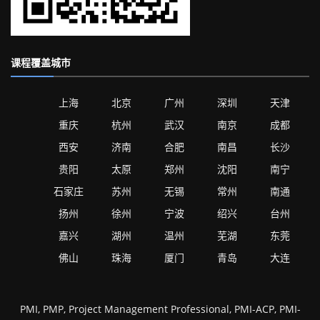
课程覆盖城市
上海
北京
广州
深圳
天津
重庆
杭州
武汉
南京
成都
西安
济南
合肥
南昌
长沙
贵阳
太原
郑州
沈阳
南宁
石家庄
苏州
无锡
常州
南通
扬州
徐州
宁波
绍兴
台州
嘉兴
湖州
温州
芜湖
东莞
佛山
珠海
厦门
青岛
大连
PMI, PMP, Project Management Professional, PMI-ACP, PMI-