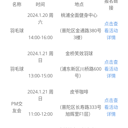
报名链
名称
时间
地点
接
2024.1.20 周
桃浦全面健身中心
六
点击查
羽毛球
（普陀区金通路380号
看活动
14:00-16:00
3楼）
详情
2024.1.21 周
金桥笑效羽球
日
点击查
羽毛球
（浦东新区川桥路600
看活动
13:00-15:00
号）
详情
2024.1.21 周
皮爷咖啡
日
点击查
PM交
（普陀区长寿路333号
看活动
友会
11:00-12:00
旭辉里F1层）
详情