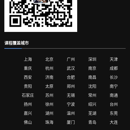
课程覆盖城市
上海
北京
广州
深圳
天津
重庆
杭州
武汉
南京
成都
西安
济南
合肥
南昌
长沙
贵阳
太原
郑州
沈阳
南宁
石家庄
苏州
无锡
常州
南通
扬州
徐州
宁波
绍兴
台州
嘉兴
湖州
温州
芜湖
东莞
佛山
珠海
厦门
青岛
大连