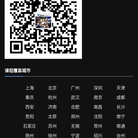
课程覆盖城市
上海
北京
广州
深圳
天津
重庆
杭州
武汉
南京
成都
西安
济南
合肥
南昌
长沙
贵阳
太原
郑州
沈阳
南宁
石家庄
苏州
无锡
常州
南通
扬州
徐州
宁波
绍兴
台州