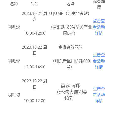
报名链
名称
时间
地点
接
2023.10.21 周
U JUMP（九亭地铁站）
六
点击查
羽毛球
（蒲汇路189号华苪产业
看活动
10:00-12:00
园B座）
详情
2023.10.22 周
金桥笑效羽球
日
点击查
羽毛球
（浦东新区川桥路600
看活动
12:00-14:00
号）
详情
2023.10.22 周
嘉定南翔
日
点击查
（环球大厦4楼
羽毛球
看活动
407）
10:00-12:00
详情