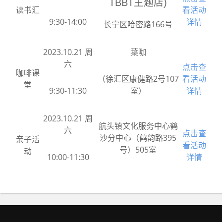
TBBT主题店)
读书汇
看活动
9:30-14:00
详情
长宁区哈密路166号
2023.10.21 周
葉咖
六
点击查
咖啡课
（徐汇区康健路2号107
看活动
堂
9:30-11:30
室）
详情
2023.10.21 周
航头镇文化服务中心鹤
六
点击查
沙分中心（鹤韵路395
亲子活
看活动
号）505室
动
10:00-11:30
详情