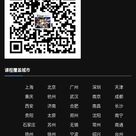
课程覆盖城市
上海
北京
广州
深圳
天津
重庆
杭州
武汉
南京
成都
西安
济南
合肥
南昌
长沙
贵阳
太原
郑州
沈阳
南宁
石家庄
苏州
无锡
常州
南通
扬州
徐州
宁波
绍兴
台州