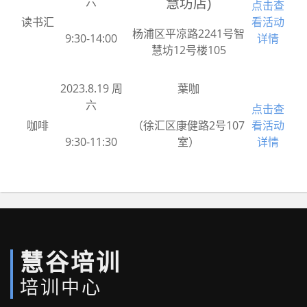
六
慧坊店)
点击查
读书汇
看活动
杨浦区平凉路2241号智
9:30-14:00
详情
慧坊12号楼105
2023.8.19 周
葉咖
六
点击查
咖啡
（徐汇区康健路2号107
看活动
9:30-11:30
室）
详情
慧谷培训
培训中心