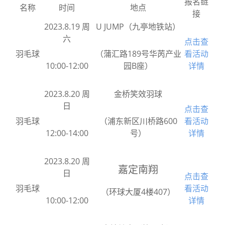
报名链
名称
时间
地点
接
2023.8.19 周
U JUMP（九亭地铁站）
六
点击查
羽毛球
（蒲汇路189号华苪产业
看活动
10:00-12:00
园B座）
详情
2023.8.20 周
金桥笑效羽球
日
点击查
羽毛球
（浦东新区川桥路600
看活动
12:00-14:00
号）
详情
2023.8.20 周
嘉定南翔
日
点击查
羽毛球
看活动
（环球大厦4楼407）
10:00-12:00
详情