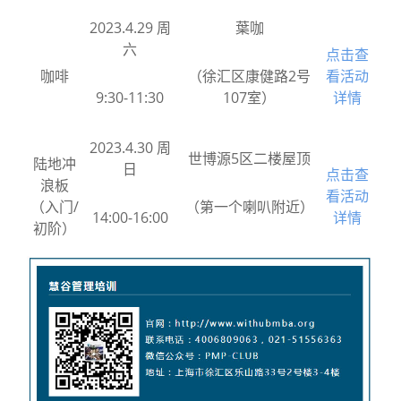
2023.4.29 周
葉咖
六
点击查
咖啡
（徐汇区康健路2号
看活动
9:30-11:30
107室）
详情
2023.4.30 周
世博源5区二楼屋顶
陆地冲
日
点击查
浪板
看活动
（入门/
（第一个喇叭附近）
14:00-16:00
详情
初阶）