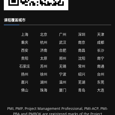
课程覆盖城市
上海
北京
广州
深圳
天津
重庆
杭州
武汉
南京
成都
西安
济南
合肥
南昌
长沙
贵阳
太原
郑州
沈阳
南宁
石家庄
苏州
无锡
常州
南通
扬州
徐州
宁波
绍兴
台州
嘉兴
湖州
温州
芜湖
东莞
佛山
珠海
厦门
青岛
大连
PMI, PMP, Project Management Professional, PMI-ACP, PMI-
PBA and PMBOK are registered marks of the Project