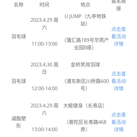
报名链
名称
时间
地点
接
U JUMP（九亭地铁
2023.4.29 周
站）
六
点击查
羽毛球
看活动
（蒲汇路189号华苪产
11:00-13:00
详情
业园B座）
2023.4.30 周
金桥笑效羽球
日
点击查
羽毛球
（浦东新区川桥路600
看活动
12:00-14:00
号）
详情
2023.4.29 周
大鲸健身（长寿店）
六
点击查
减脂塑
（普陀区长寿路468
看活动
形
13:00-14:00
弄）
详情