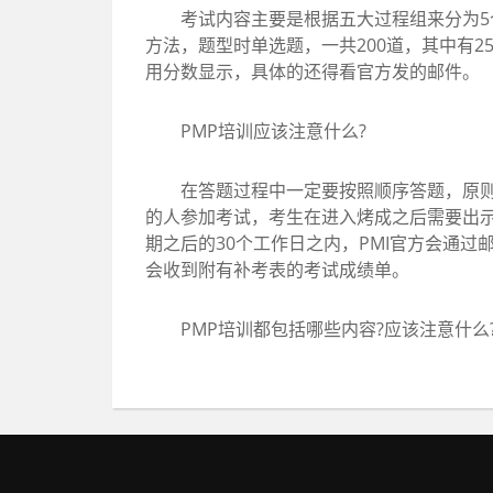
考试内容主要是根据五大过程组来分为5个
方法，题型时单选题，一共200道，其中有2
用分数显示，具体的还得看官方发的邮件。
PMP培训应该注意什么?
在答题过程中一定要按照顺序答题，原则上
的人参加考试，考生在进入烤成之后需要出示
期之后的30个工作日之内，PMI官方会通
会收到附有补考表的考试成绩单。
PMP培训都包括哪些内容?应该注意什么?