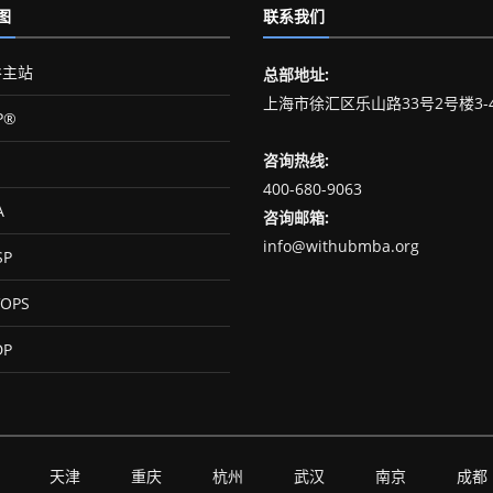
图
联系我们
主站
总部地址:
上海市徐汇区乐山路33号2号楼3-
P®
咨询热线:
400-680-9063
A
咨询邮箱:
info@withubmba.org
SP
OPS
DP
天津
重庆
杭州
武汉
南京
成都