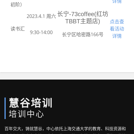
详情
初阶）
长宁-73coffee(红坊
2023.4.1 周六
TBBT主题店)
点击查
读书汇
看活动
9:30-14:00
长宁区哈密路166号
详情
慧谷培训
培训中心
百年交大，铸就慧谷，中心依托上海交通大学的教育、科技资源和