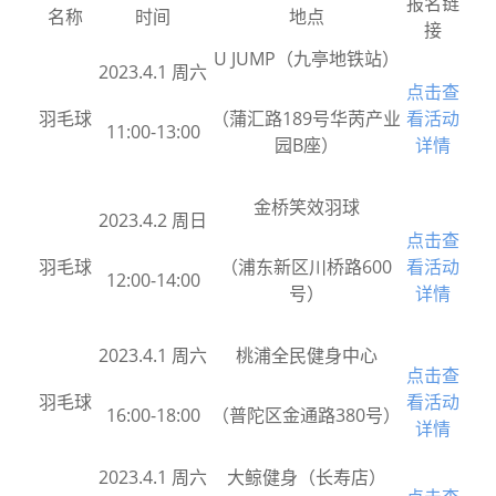
报名链
名称
时间
地点
接
U JUMP（九亭地铁站）
2023.4.1 周六
点击查
羽毛球
（蒲汇路189号华苪产业
看活动
11:00-13:00
园B座）
详情
金桥笑效羽球
2023.4.2 周日
点击查
羽毛球
（浦东新区川桥路600
看活动
12:00-14:00
号）
详情
2023.4.1 周六
桃浦全民健身中心
点击查
羽毛球
看活动
16:00-18:00
（普陀区金通路380号）
详情
2023.4.1 周六
大鲸健身（长寿店）