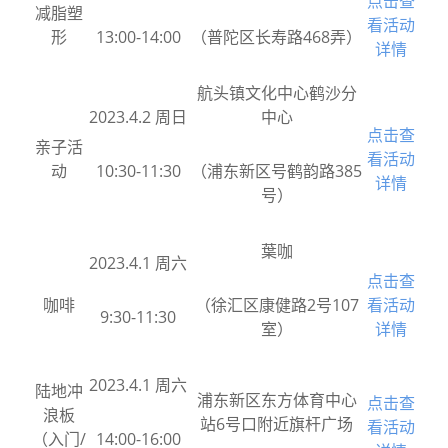
点击查
减脂塑
看活动
形
13:00-14:00
（普陀区长寿路468弄）
详情
航头镇文化中心鹤沙分
2023.4.2 周日
中心
点击查
亲子活
看活动
动
10:30-11:30
（浦东新区号鹤韵路385
详情
号）
葉咖
2023.4.1 周六
点击查
咖啡
（徐汇区康健路2号107
看活动
9:30-11:30
室）
详情
2023.4.1 周六
陆地冲
浦东新区东方体育中心
点击查
浪板
站6号口附近旗杆广场
看活动
（入门/
14:00-16:00