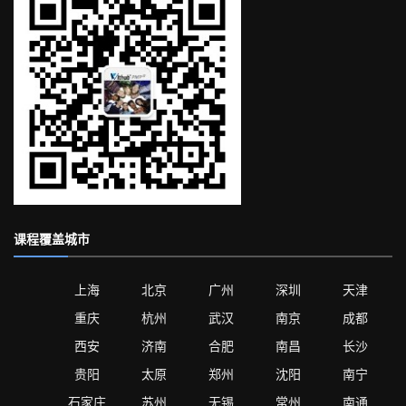
课程覆盖城市
上海
北京
广州
深圳
天津
重庆
杭州
武汉
南京
成都
西安
济南
合肥
南昌
长沙
贵阳
太原
郑州
沈阳
南宁
石家庄
苏州
无锡
常州
南通