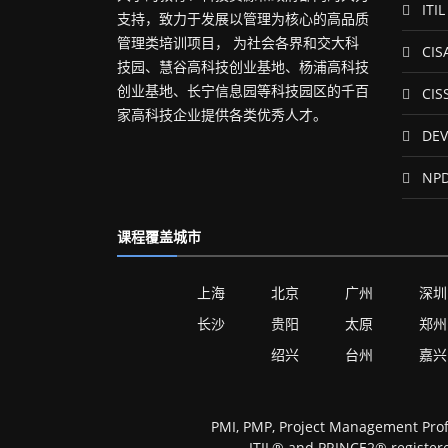
ITIL
支持，致力于发展以管理为核心的高品质
管理类培训项目， 为社会各界和交大科
CIS
技园、慧谷高科技创业基地、杨浦高科技
创业基地、长宁信息园等科技园区的千百
CIS
家高科技企业提供各类优秀人才。
DEV
NP
课程覆盖城市
上海
北京
广州
深圳
长沙
贵阳
太原
郑州
绍兴
台州
嘉兴
PMI, PMP, Project Management Prof
ITIL® and PRINCE2® registere