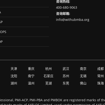
咨询热线:
400-680-9063
A
咨询邮箱:
info@withubmba.org
SP
OPS
DP
天津
重庆
杭州
武汉
南京
成都
沈阳
南宁
石家庄
苏州
无锡
常州
湖州
温州
芜湖
东莞
佛山
珠海
essional, PMI-ACP, PMI-PBA and PMBOK are registered marks of the 
d trade marks of AXELOS Limited, used under permission of AXELOS 