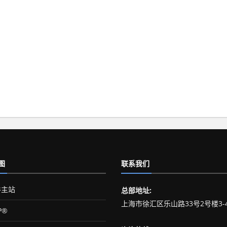
图
联系我们
主站
总部地址:
上海市徐汇区乐山路33号2号楼3-
P®