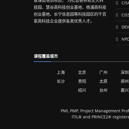
管理类培训项目， 为社会各界和交大科
CIS
技园、慧谷高科技创业基地、杨浦高科技
创业基地、长宁信息园等科技园区的千百
CIS
家高科技企业提供各类优秀人才。
DEV
NP
课程覆盖城市
上海
北京
广州
深圳
长沙
贵阳
太原
郑州
绍兴
台州
嘉兴
PMI, PMP, Project Management Prof
ITIL® and PRINCE2® registere