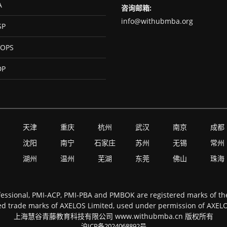
A
咨询邮箱:
info@withubmba.org
SP
OPS
DP
天津
重庆
杭州
武汉
南京
成都
沈阳
南宁
石家庄
苏州
无锡
常州
湖州
温州
芜湖
东莞
佛山
珠海
essional, PMI-ACP, PMI-PBA and PMBOK are registered marks of the 
d trade marks of AXELOS Limited, used under permission of AXELOS 
上海慧谷青藤教育科技有限公司 www.withubmba.cn 版权所有
沪ICP备2024068892号