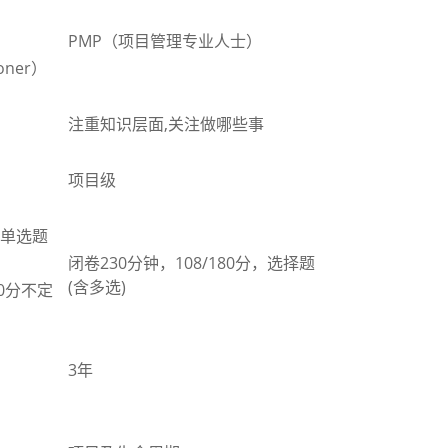
PMP（项目
管理专业人士
）
ioner
）
注重知识层面,
关注做哪些事
项目级
单选题
闭卷230分钟，108/180分
，选择题
(含
多选
)
0
分不定
3年