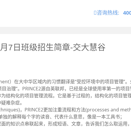
咨询热线:
40
3年1月7日班级招生简章-交大慧谷
lled Environment）在大中华区域内的习惯翻译是“受控环境中的
于“项目治理”。PRINCE2源自英联邦，已经是全球使用率第一的
称为结构化的项目管理流程。它是基于过程的，结构化的项目管
种疑难杂症。
ues)，PRINCE2更加注重流程和方法(processes and meth
字典，单独的解释每个字的读音、代表什么意思，像是一本工具书；
以将PMP里面的知识点串联起来，形成短语、文章，告诉我们怎么取