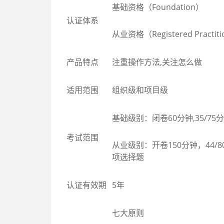
基础资格
（
Foundation
）
认证体系
从业资格
（
Registered Practit
产品
特点
注重操作方法,
关注怎么做
适用
范围
组织级
和项目
级
基础级别
：
闭卷
60
分钟
,35/75
分
考试范围
从业级别
：
开卷1
5
0分钟，44/
8
项
选择题
认证有效期
5年
七大原则