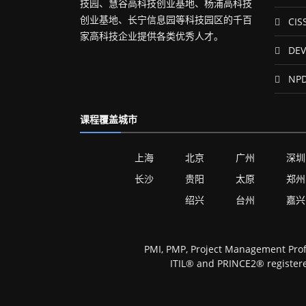
技园、慧谷高科技创业基地、杨浦高科技
创业基地、长宁信息园等科技园区的千百
CIS
家高科技企业提供各类优秀人才。
DEV
NP
课程覆盖城市
上海
北京
广州
深圳
长沙
贵阳
太原
郑州
绍兴
台州
嘉兴
PMI, PMP, Project Management Prof
ITIL® and PRINCE2® registere