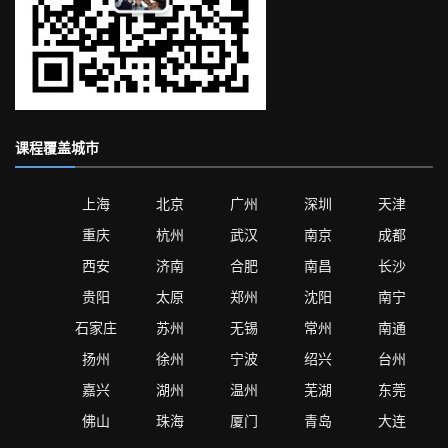
课程覆盖城市
上海
北京
广州
深圳
天津
重庆
杭州
武汉
南京
成都
西安
济南
合肥
南昌
长沙
贵阳
太原
郑州
沈阳
南宁
石家庄
苏州
无锡
常州
南通
扬州
徐州
宁波
绍兴
台州
嘉兴
湖州
温州
芜湖
东莞
佛山
珠海
厦门
青岛
大连