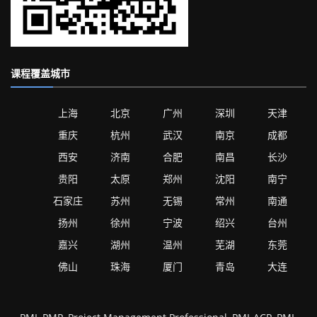
课程覆盖城市
上海
北京
广州
深圳
天津
重庆
杭州
武汉
南京
成都
西安
济南
合肥
南昌
长沙
贵阳
太原
郑州
沈阳
南宁
石家庄
苏州
无锡
常州
南通
扬州
徐州
宁波
绍兴
台州
嘉兴
湖州
温州
芜湖
东莞
佛山
珠海
厦门
青岛
大连